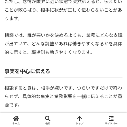
ただし、感情が限界に近い状態で突然訴えると、伝えたい
ことが散らばり、相手に状況が正しく伝わらないことがあ
ります。
相談では、誰が悪いかを決めるよりも、業務にどんな支障
が出ていて、どんな調整があれば働きやすくなるかを具体
的に示すと、職場側も動きやすくなります。
事実を中心に伝える
相談するときは、相手が嫌いです、つらいですだけで終わ
らせず、具体的な事実と業務影響を一緒に伝えることが重
要です。
たとえば、会議中に大声で否定されることが続き、会議後
ホーム
検索
トップ
サイドバー