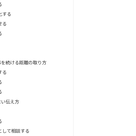
る
化する
せる
る
事を続ける距離の取り方
する
る
る
ない伝え方
る
として相談する