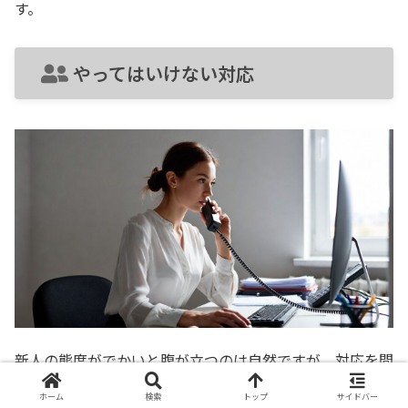
す。
やってはいけない対応
新人の態度がでかいと腹が立つのは自然ですが、対応を間
違えると、本人の問題よりも先輩や上司の指導方法が問題
ホーム
検索
トップ
サイドバー