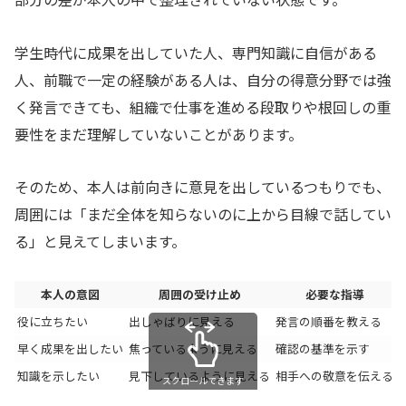
学生時代に成果を出していた人、専門知識に自信がある
人、前職で一定の経験がある人は、自分の得意分野では強
く発言できても、組織で仕事を進める段取りや根回しの重
要性をまだ理解していないことがあります。
そのため、本人は前向きに意見を出しているつもりでも、
周囲には「まだ全体を知らないのに上から目線で話してい
る」と見えてしまいます。
本人の意図
周囲の受け止め
必要な指導
役に立ちたい
出しゃばりに見える
発言の順番を教える
早く成果を出したい
焦っているように見える
確認の基準を示す
知識を示したい
見下しているように見える
相手への敬意を伝える
スクロールできます