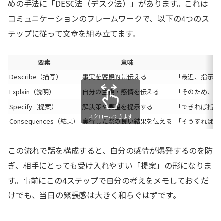
めの手法に「DESC法（デスク法）」があります。これは
コミュニケーションのフレームワークで、以下の4つのス
テップに従って文章を組み立てます。
要素
意味
Describe（描写）
事実を客観的に伝える
「最近、指示が
Explain（説明）
自分の主観・感情を伝える
「そのため、当
Specify（提案）
解決策や要望を提示する
「できれば指示
スクロールできます
Consequences（結果）
実行した際の良い結果を伝える
「そうすれば、
この流れで話を構成すると、自分の感情が爆発するのを防
ぎ、相手にとっても受け入れやすい「提案」の形になりま
す。事前にこの4ステップで自分の考えをメモしておくだ
けでも、当日の緊張感は大きく和らぐはずです。