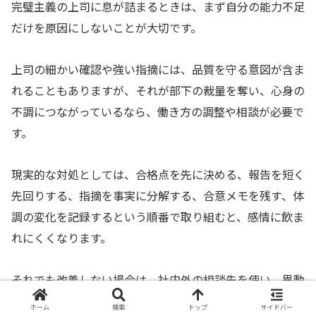
完璧主義の上司に息が詰まるときは、まず自分の能力不足
だけを原因にしないことが大切です。
上司の細かい確認や強い指摘には、品質を守る意図が含ま
れることもありますが、それが部下の裁量を奪い、心身の
不調につながっているなら、働き方の調整や相談が必要で
す。
現実的な対処としては、合格点を先に決める、報告を短く
先回りする、指摘を事実に分解する、合意メモを残す、体
調の変化を記録するという順番で取り組むと、感情に飲ま
れにくくなります。
それでも改善しない場合は、社内外の相談先を使い、異動
や転職も含めて環境を変える準備を進めてください。
ホーム
検索
トップ
サイドバー