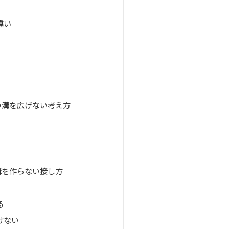
違い
の溝を広げない考え方
溝を作らない接し方
る
けない