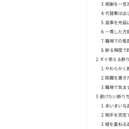
感謝を一言
代替案は出
返事を先延
一貫した方
職場での態
断る頻度で
すぐ使える断
やわらかく
距離を置き
職場で気ま
避けたい断り
あいまいな
相手を否定
嘘を重ねる