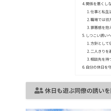
関係を悪くし
仕事と私生
職場では協
罪悪感を抱
しつこい誘い
方針として
二人きりを
相談先を持
自分の休日を
休日も遊ぶ同僚の誘いを