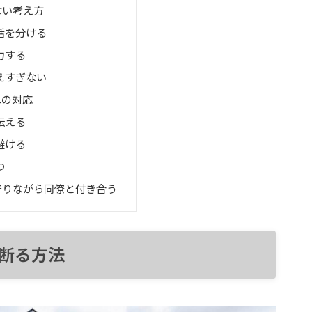
ない考え方
活を分ける
力する
えすぎない
への対応
伝える
避ける
つ
守りながら同僚と付き合う
断る方法