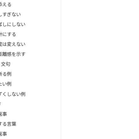
添える
しすぎない
ばしにしない
針にする
度は変えない
距離感を示す
り文句
断る例
たい例
ずくしない例
方
返事
する言葉
返事