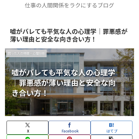
仕事の人間関係をラクにするブログ
嘘がバレても平気な人の心理学｜罪悪感が
薄い理由と安全な向き合い方！
困った人の特徴・心理分析
嘘がバレても平気な人の心理学
｜罪悪感が薄い理由と安全な向
き合い方！
X
Facebook
はてブ