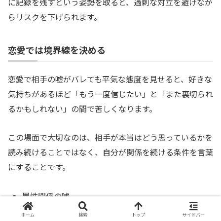
に記録を残すという姿勢を取ると、過剰な対立を避けなが
らリスクを下げられます。
恋愛では境界線を決める
恋愛で相手の嘘がバレても平気な態度を見せると、好きな
気持ちがあるほど「もう一度信じたい」と「また裏切られ
るかもしれない」の間で苦しくなります。
この場面で大切なのは、相手が本当はどう思っているかを
読み続けることではなく、自分が関係を続ける条件を言葉
にすることです。
異性関係の嘘
お金の嘘
ホーム
検索
トップ
サイドバー