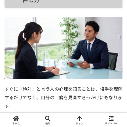
すぐに「絶対」と言う人の心理を知ることは、相手を理解
するだけでなく、自分の口癖を見直すきっかけにもなりま
す。
「絶対」は便利な強調語ですが、多用すると周囲に圧を与
ホーム
検索
トップ
サイドバー