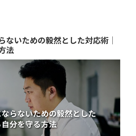
らないための毅然とした対応術｜
方法
にならないための毅然とした
ら自分を守る方法