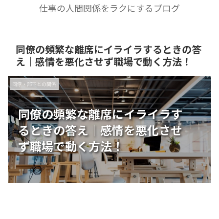
仕事の人間関係をラクにするブログ
同僚の頻繁な離席にイライラするときの答
え｜感情を悪化させず職場で動く方法！
同僚・部下との関係
同僚の頻繁な離席にイライラす
るときの答え｜感情を悪化させ
ず職場で動く方法！