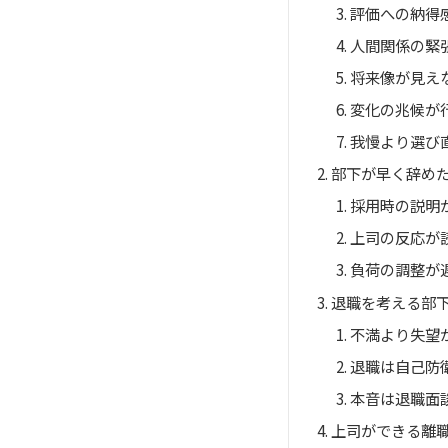
評価への納得
人間関係の緊
将来像が見え
変化の兆候が
我慢より選び
部下が早く辞め
採用時の説明
上司の反応が
負荷の調整が
退職を考える部
不満より失望
退職は自己防
本音は退職面
上司ができる離