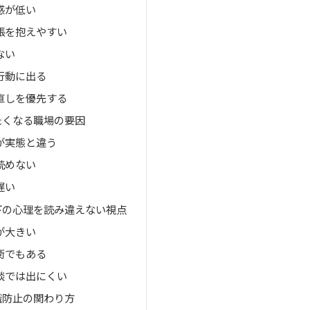
感が低い
張を抱えやすい
ない
行動に出る
直しを優先する
たくなる職場の要因
が実態と違う
読めない
遅い
下の心理を読み違えない視点
が大きい
衛でもある
談では出にくい
職防止の関わり方